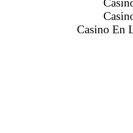
Casin
Casin
Casino En L