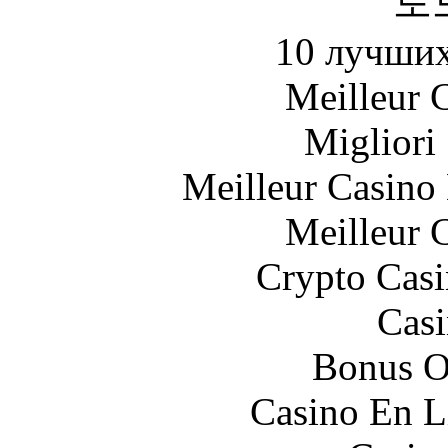
토
10 лучших
Meilleur 
Migliori
Meilleur Casino
Meilleur 
Crypto Casi
Casi
Bonus O
Casino En L