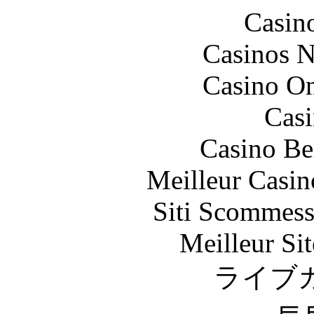
Casin
Casinos 
Casino O
Casi
Casino Be
Meilleur Casin
Siti Scommess
Meilleur Sit
ライブ