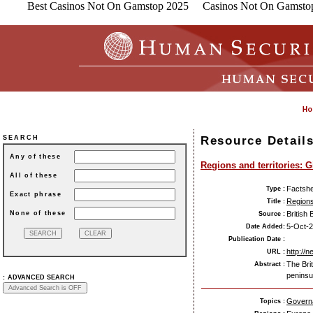
Best Casinos Not On Gamstop 2025
Casinos Not On Gamsto
Resource Detail
SEARCH
Any of these
Regions and territories: G
All of these
Factsh
Type :
Exact phrase
Regions 
Title :
None of these
British
Source :
5-Oct-
Date Added:
Publication Date :
http://
URL :
The Brit
Abstract :
peninsu
:
ADVANCED SEARCH
Govern
Topics :