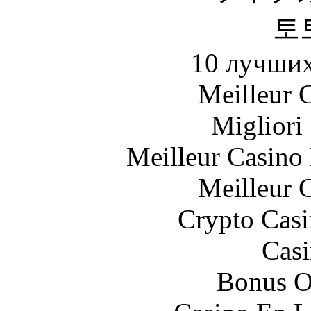
토
10 лучших
Meilleur 
Migliori
Meilleur Casino
Meilleur 
Crypto Casi
Casi
Bonus O