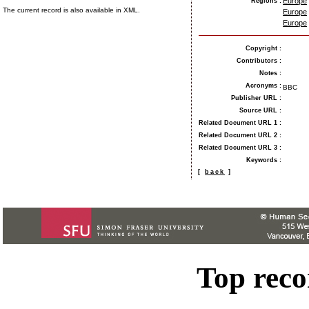
Europe
Regions :
The current record is also available in XML.
Europe
Europe
Copyright
:
Contributors
:
Notes
:
Acronyms
:
BBC
Publisher URL
:
Source URL
:
Related Document URL 1
:
Related Document URL 2
:
Related Document URL 3
:
Keywords
:
[
back
]
Top rec