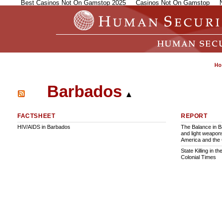
Best Casinos Not On Gamstop 2025
Casinos Not On Gamstop
Barbados
FACTSHEET
REPORT
HIV/AIDS in Barbados
The Balance in B
and light weapon
America and the
State Killing in 
Colonial Times