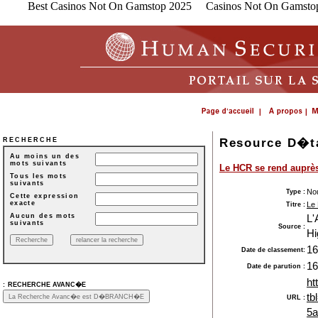
Best Casinos Not On Gamstop 2025
Casinos Not On Gamsto
Resource D�t
RECHERCHE
Au moins un des
mots suivants
Le HCR se rend auprès
Tous les mots
suivants
Nou
Type :
Cette expression
exacte
Le 
Titre :
Aucun des mots
L'
suivants
Source :
Hi
16
Date de classement:
16
Date de parution :
ht
:
RECHERCHE AVANC�E
tb
URL :
5a