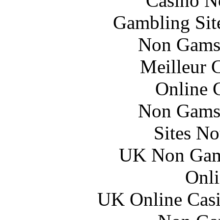
Casino N
Gambling Sit
Non Gams
Meilleur 
Online 
Non Gams
Sites N
UK Non Gams
Onli
UK Online Cas